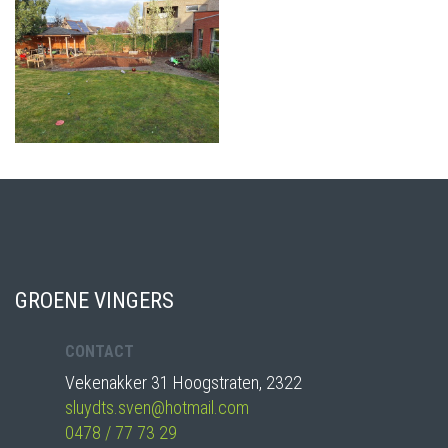
GROENE VINGERS
CONTACT
Vekenakker 31 Hoogstraten, 2322
sluydts.sven@hotmail.com
0478 / 77 73 29